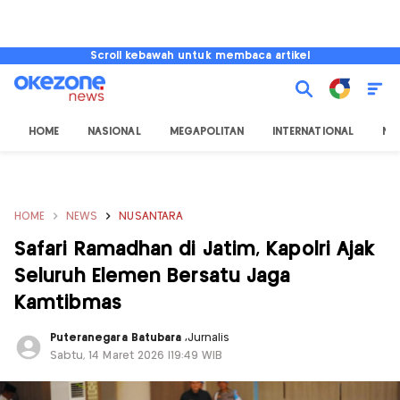
Scroll kebawah untuk membaca artikel
HOME
NASIONAL
MEGAPOLITAN
INTERNATIONAL
NU
HOME
NEWS
NUSANTARA
Safari Ramadhan di Jatim, Kapolri Ajak
Seluruh Elemen Bersatu Jaga
Kamtibmas
Puteranegara Batubara
,
Jurnalis
Sabtu, 14 Maret 2026 |19:49 WIB