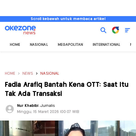
Scroll kebawah untuk membaca artikel
HOME
NASIONAL
MEGAPOLITAN
INTERNATIONAL
NU
HOME
NEWS
NASIONAL
Fadia Arafiq Bantah Kena OTT: Saat Itu
Tak Ada Transaksi
Nur Khabibi
,
Jurnalis
Minggu, 15 Maret 2026 |00:07 WIB