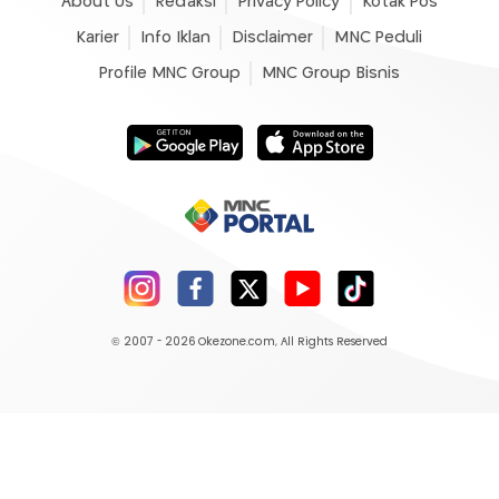
About Us
Redaksi
Privacy Policy
Kotak Pos
Karier
Info Iklan
Disclaimer
MNC Peduli
Profile MNC Group
MNC Group Bisnis
© 2007 - 2026
Okezone.com
, All Rights Reserved