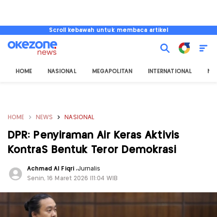
Scroll kebawah untuk membaca artikel
HOME
NASIONAL
MEGAPOLITAN
INTERNATIONAL
NU
HOME
NEWS
NASIONAL
DPR: Penyiraman Air Keras Aktivis
KontraS Bentuk Teror Demokrasi
Achmad Al Fiqri
,
Jurnalis
Senin, 16 Maret 2026 |11:04 WIB