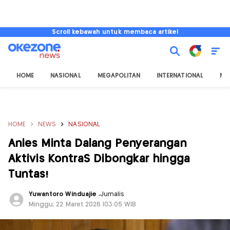
Scroll kebawah untuk membaca artikel
HOME
NASIONAL
MEGAPOLITAN
INTERNATIONAL
NU
HOME
NEWS
NASIONAL
Anies Minta Dalang Penyerangan
Aktivis KontraS Dibongkar hingga
Tuntas!
Yuwantoro Winduajie
,
Jurnalis
Minggu, 22 Maret 2026 |03:05 WIB