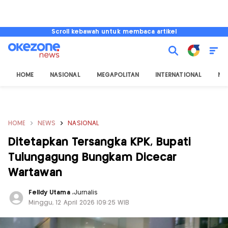
Scroll kebawah untuk membaca artikel
HOME
NASIONAL
MEGAPOLITAN
INTERNATIONAL
NU
HOME
NEWS
NASIONAL
Ditetapkan Tersangka KPK, Bupati
Tulungagung Bungkam Dicecar
Wartawan
Felldy Utama
,
Jurnalis
Minggu, 12 April 2026 |09:25 WIB