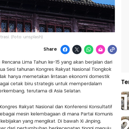
strasi. (Foto: unsplash)
Share
 Rencana Lima Tahun ke-15 yang akan berjalan dari
a Sesi tahunan Kongres Rakyat Nasional Tiongkok
 tidak hanya memetakan lintasan ekonomi domestik
Te
ebagai cetak biru strategis untuk memperdalam
berkembang, terutama di Asia Selatan.
ongres Rakyat Nasional dan Konferensi Konsultatif
 sebagai mesin kelembagaan di mana Partai Komunis
 kebijakan yang mengikat. Di bawah Xi Jinping,
er dari pertumbuhan berkecepatan tinggi menuju