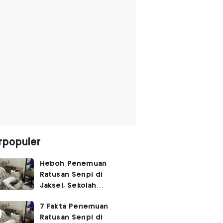
rpopuler
Heboh Penemuan
Ratusan Senpi di
Jaksel, Sekolah
Tegaskan Tak Ada
7 Fakta Penemuan
Kegiatan Eskul
Ratusan Senpi di
Menembak