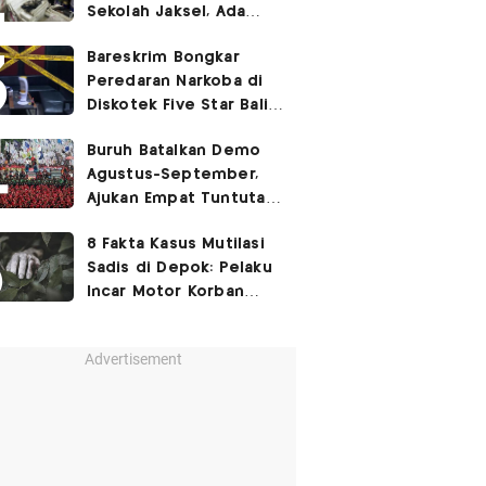
Sekolah Jaksel, Ada
Dugaan Narkoba hingga
Bareskrim Bongkar
Ruang Bunker
Peredaran Narkoba di
Diskotek Five Star Bali,
Ini Penampakannya!
Buruh Batalkan Demo
Agustus-September,
Ajukan Empat Tuntutan
ke Pemerintah
8 Fakta Kasus Mutilasi
Sadis di Depok: Pelaku
Incar Motor Korban
hingga Motif Terungkap
Advertisement