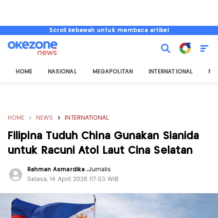
Scroll kebawah untuk membaca artikel
HOME
NASIONAL
MEGAPOLITAN
INTERNATIONAL
NU
HOME
NEWS
INTERNATIONAL
Filipina Tuduh China Gunakan Sianida
untuk Racuni Atol Laut Cina Selatan
Rahman Asmardika
,
Jurnalis
Selasa, 14 April 2026 |17:03 WIB