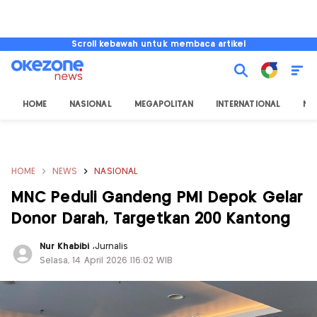
Scroll kebawah untuk membaca artikel
HOME
NASIONAL
MEGAPOLITAN
INTERNATIONAL
NU
HOME
NEWS
NASIONAL
MNC Peduli Gandeng PMI Depok Gelar
Donor Darah, Targetkan 200 Kantong
Nur Khabibi
,
Jurnalis
Selasa, 14 April 2026 |16:02 WIB