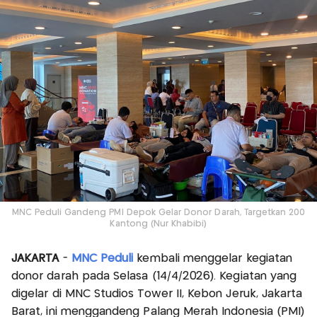
MNC Peduli Gandeng PMI Depok Gelar Donor Darah, Targetkan 200
Kantong (Nur Khabibi)
JAKARTA
-
MNC Peduli
kembali menggelar kegiatan
donor darah pada Selasa (14/4/2026). Kegiatan yang
digelar di MNC Studios Tower II, Kebon Jeruk, Jakarta
Barat, ini menggandeng Palang Merah Indonesia (PMI)