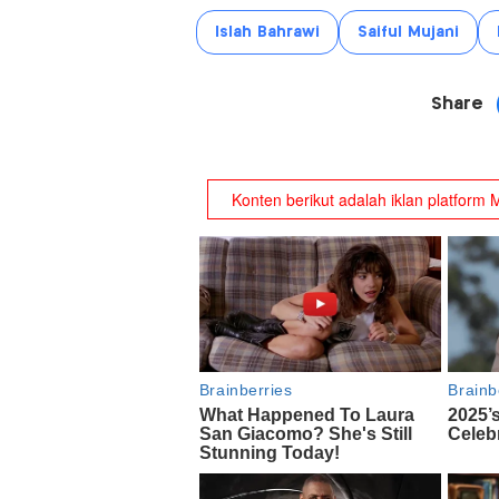
Islah Bahrawi
Saiful Mujani
Share