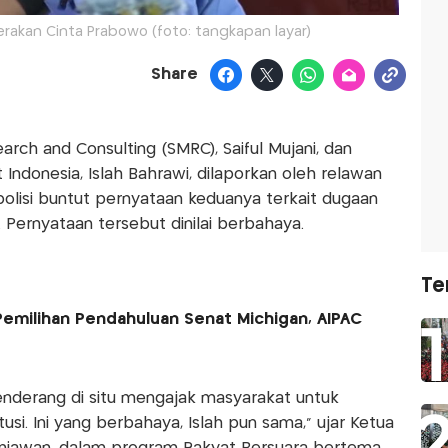
akan Cinta Prabowo (foto: tangkapan layar)
Share
search and Consulting (SMRC), Saiful Mujani, dan
 Indonesia, Islah Bahrawi, dilaporkan oleh relawan
polisi buntut pernyataan keduanya terkait dugaan
Pernyataan tersebut dinilai berbahaya.
Te
emilihan Pendahuluan Senat Michigan, AIPAC
 benderang di situ mengajak masyarakat untuk
si. Ini yang berbahaya, Islah pun sama," ujar Ketua