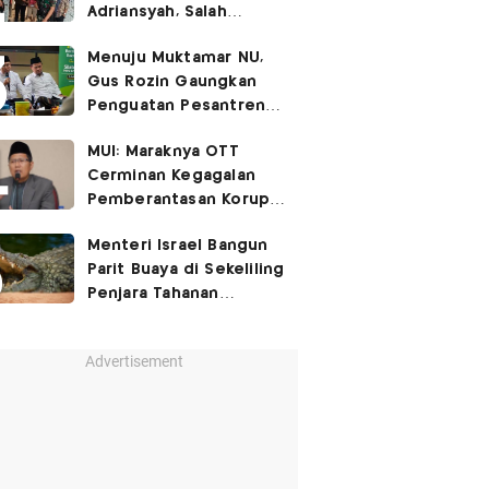
Adriansyah, Salah
Satunya Don Ritto
Menuju Muktamar NU,
Gus Rozin Gaungkan
Penguatan Pesantren
dan Ukhuwah Nahdliyah
MUI: Maraknya OTT
Cerminan Kegagalan
Pemberantasan Korupsi
Beri Efek Jera!
Menteri Israel Bangun
Parit Buaya di Sekeliling
Penjara Tahanan
Palestina
Advertisement