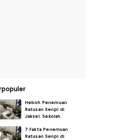
rpopuler
Heboh Penemuan
Ratusan Senpi di
Jaksel, Sekolah
Tegaskan Tak Ada
7 Fakta Penemuan
Kegiatan Eskul
Ratusan Senpi di
Menembak