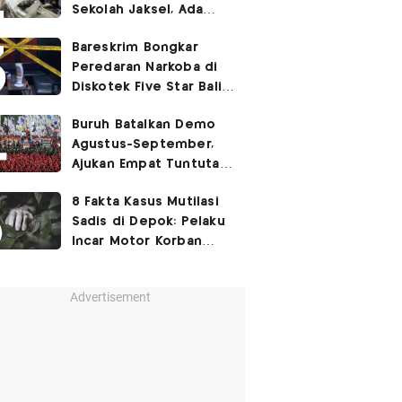
Sekolah Jaksel, Ada
Dugaan Narkoba hingga
Bareskrim Bongkar
Ruang Bunker
Peredaran Narkoba di
Diskotek Five Star Bali,
Ini Penampakannya!
Buruh Batalkan Demo
Agustus-September,
Ajukan Empat Tuntutan
ke Pemerintah
8 Fakta Kasus Mutilasi
Sadis di Depok: Pelaku
Incar Motor Korban
hingga Motif Terungkap
Advertisement