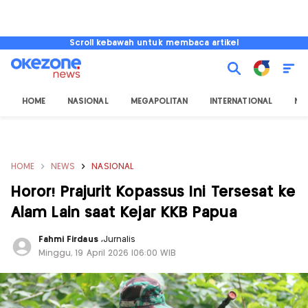
Scroll kebawah untuk membaca artikel
HOME
NASIONAL
MEGAPOLITAN
INTERNATIONAL
NU
HOME
NEWS
NASIONAL
Horor! Prajurit Kopassus Ini Tersesat ke
Alam Lain saat Kejar KKB Papua
Fahmi Firdaus
,
Jurnalis
Minggu, 19 April 2026 |06:00 WIB