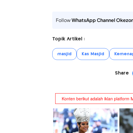
Follow
WhatsApp Channel Okezo
Topik Artikel :
masjid
Kas Masjid
Kemena
Share