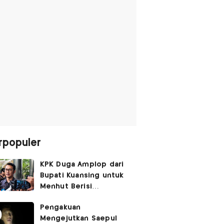
rpopuler
KPK Duga Amplop dari
Bupati Kuansing untuk
Menhut Berisi
SGD14.000,
Pengakuan
Pengembaliannya
Mengejutkan Saepul
Belum Utuh