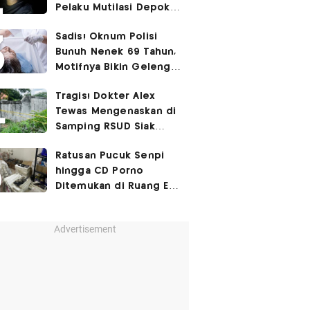
Pelaku Mutilasi Depok:
Murka Digerayangi
Sadis! Oknum Polisi
Korban di Kontrakan
Bunuh Nenek 69 Tahun,
Motifnya Bikin Geleng
Kepala
Tragis! Dokter Alex
Tewas Mengenaskan di
Samping RSUD Siak
Akibat Suntikan
Ratusan Pucuk Senpi
Rocuronium
hingga CD Porno
Ditemukan di Ruang Eks
Ketua Yayasan Sekolah
Advertisement