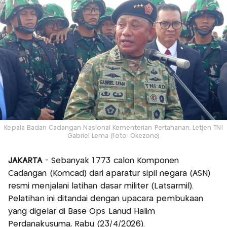
Kepala Badan Cadangan Nasional Kementerian Pertahanan, Letjen TNI
Gabriel Lema (foto: Okezone)
JAKARTA
- Sebanyak 1.773 calon Komponen
Cadangan (Komcad) dari aparatur sipil negara (ASN)
resmi menjalani latihan dasar militer (Latsarmil).
Pelatihan ini ditandai dengan upacara pembukaan
yang digelar di Base Ops Lanud Halim
Perdanakusuma, Rabu (23/4/2026).