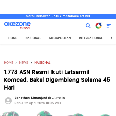
Scroll kebawah untuk membaca artikel
HOME
NASIONAL
MEGAPOLITAN
INTERNATIONAL
NU
HOME
NEWS
NASIONAL
1.773 ASN Resmi Ikuti Latsarmil
Komcad, Bakal Digembleng Selama 45
Hari
Jonathan Simanjuntak
,
Jurnalis
Rabu, 22 April 2026 |11:05 WIB