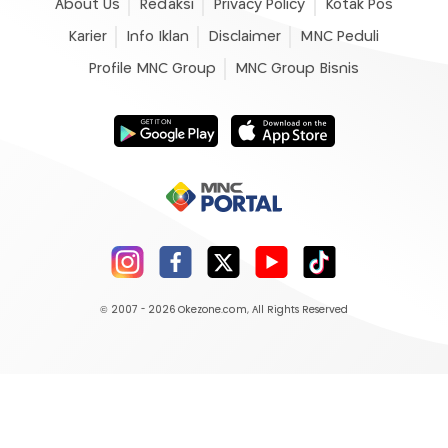
About Us
Redaksi
Privacy Policy
Kotak Pos
Karier
Info Iklan
Disclaimer
MNC Peduli
Profile MNC Group
MNC Group Bisnis
© 2007 - 2026
Okezone.com
, All Rights Reserved