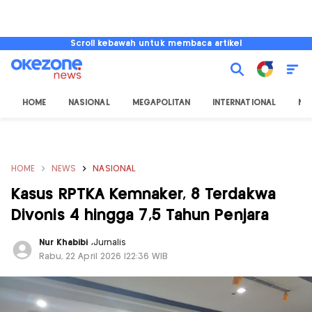
Scroll kebawah untuk membaca artikel
HOME
NASIONAL
MEGAPOLITAN
INTERNATIONAL
NU
HOME
NEWS
NASIONAL
Kasus RPTKA Kemnaker, 8 Terdakwa
Divonis 4 hingga 7,5 Tahun Penjara
Nur Khabibi
,
Jurnalis
Rabu, 22 April 2026 |22:36 WIB