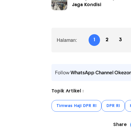
Jaga Kondisi
Halaman:
1
2
3
Follow
WhatsApp Channel Okezo
Topik Artikel :
Timwas Haji DPR RI
DPR RI
Share