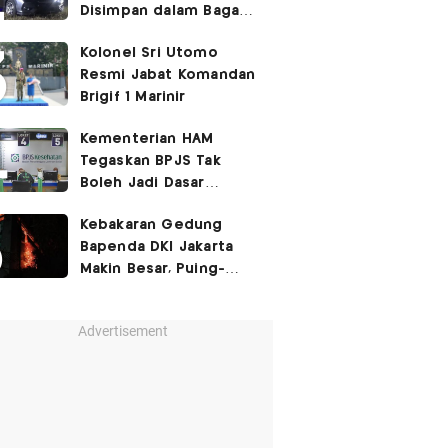
Disimpan dalam Bagasi
Honda Jazz
Kolonel Sri Utomo
Resmi Jabat Komandan
Brigif 1 Marinir
Kementerian HAM
Tegaskan BPJS Tak
Boleh Jadi Dasar
Perbedaan Kualitas
Kebakaran Gedung
Layanan Kesehatan
Bapenda DKI Jakarta
Makin Besar, Puing-
Puing Berjatuhan
Advertisement