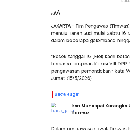
Kakb
A
A
A
JAKARTA
- Tim Pengawas (Timwas) 
menuju Tanah Suci mulai Sabtu 16 
dalam beberapa gelombang hingga
"Besok tanggal 16 (Mei) kami berang
bersama pimpinan Komisi VIII DPR 
pengawasan pemondokan,” kata Wakil
Jumat (15/5/2026).
Baca Juga:
Iran Mencapai Kerangka
Hormuz
Dalam pengawasan awal, Timwas Haj