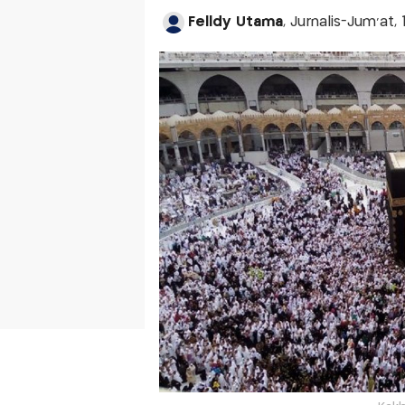
Felldy Utama
, Jurnalis-Jum'at,