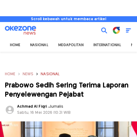
Scroll kebawah untuk membaca artikel
HOME
NASIONAL
MEGAPOLITAN
INTERNATIONAL
NU
HOME
NEWS
NASIONAL
Prabowo Sedih Sering Terima Laporan
Penyelewengan Pejabat
Achmad Al Fiqri
,
Jurnalis
Sabtu, 16 Mei 2026 |10:31 WIB