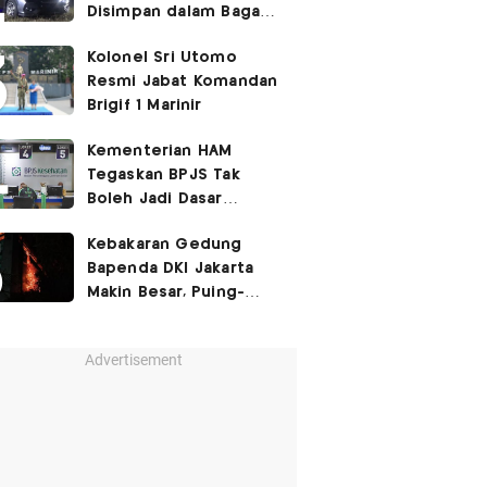
Disimpan dalam Bagasi
Honda Jazz
Kolonel Sri Utomo
Resmi Jabat Komandan
Brigif 1 Marinir
Kementerian HAM
Tegaskan BPJS Tak
Boleh Jadi Dasar
Perbedaan Kualitas
Kebakaran Gedung
Layanan Kesehatan
Bapenda DKI Jakarta
Makin Besar, Puing-
Puing Berjatuhan
Advertisement