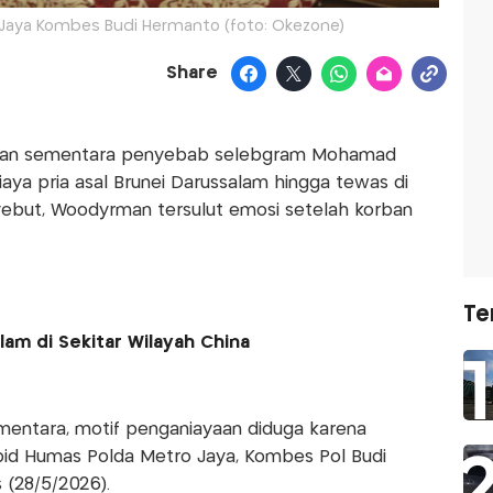
Jaya Kombes Budi Hermanto (foto: Okezone)
Share
gaan sementara penyebab selebgram Mohamad
aya pria asal Brunei Darussalam hingga tewas di
nyebut, Woodyrman tersulut emosi setelah korban
Te
lam di Sekitar Wilayah China
mentara, motif penganiayaan diduga karena
abid Humas Polda Metro Jaya, Kombes Pol Budi
(28/5/2026).