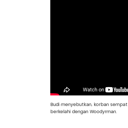
Budi menyebutkan, korban sempat
berkelahi dengan Woodyrman.
Baca Juga:
Dituduh Aniaya ART, Erin