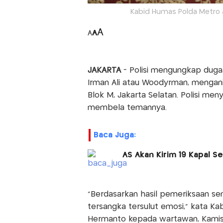
Kabid Humas Polda Metro 
A
A
A
JAKARTA
- Polisi mengungkap du
Irman Ali atau Woodyrman, mengani
Blok M, Jakarta Selatan. Polisi me
membela temannya.
Baca Juga:
AS Akan Kirim 19 Kapal Se
"Berdasarkan hasil pemeriksaan se
tersangka tersulut emosi," kata K
Hermanto kepada wartawan, Kamis 