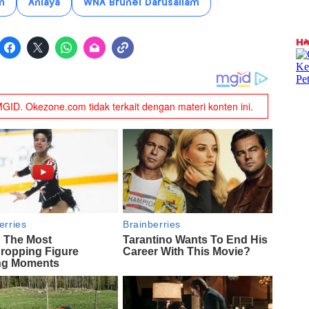
n
Aniaya
WNA Brunei Darusallam