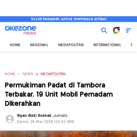
Scroll kebawah untuk membaca artikel
HOME
NASIONAL
MEGAPOLITAN
INTERNATIONAL
NU
HOME
NEWS
MEGAPOLITAN
Permukiman Padat di Tambora
Terbakar, 19 Unit Mobil Pemadam
Dikerahkan
Riyan Rizki Roshali
,
Jurnalis
Kamis, 28 Mei 2026 |20:43 WIB