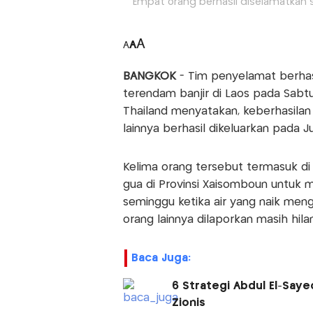
Empat orang berhasil diselamatkan 
A
A
A
BANGKOK
- Tim penyelamat berhas
terendam banjir di Laos pada Sabt
Thailand menyatakan, keberhasilan 
lainnya berhasil dikeluarkan pada 
Kelima orang tersebut termasuk di
gua di Provinsi Xaisomboun untuk m
seminggu ketika air yang naik meng
orang lainnya dilaporkan masih hila
Baca Juga:
6 Strategi Abdul El-Say
Zionis