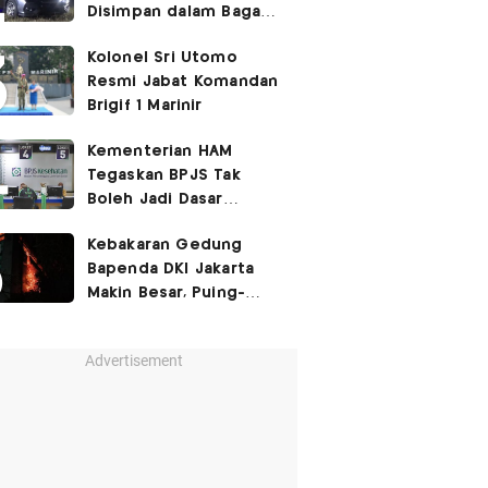
Disimpan dalam Bagasi
Honda Jazz
Kolonel Sri Utomo
Resmi Jabat Komandan
Brigif 1 Marinir
Kementerian HAM
Tegaskan BPJS Tak
Boleh Jadi Dasar
Perbedaan Kualitas
Kebakaran Gedung
Layanan Kesehatan
Bapenda DKI Jakarta
Makin Besar, Puing-
Puing Berjatuhan
Advertisement