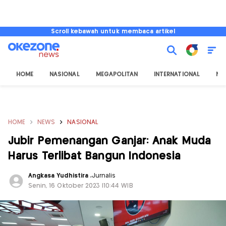
Scroll kebawah untuk membaca artikel
HOME
NASIONAL
MEGAPOLITAN
INTERNATIONAL
NU
HOME
NEWS
NASIONAL
Jubir Pemenangan Ganjar: Anak Muda
Harus Terlibat Bangun Indonesia
Angkasa Yudhistira
,
Jurnalis
Senin, 16 Oktober 2023 |10:44 WIB