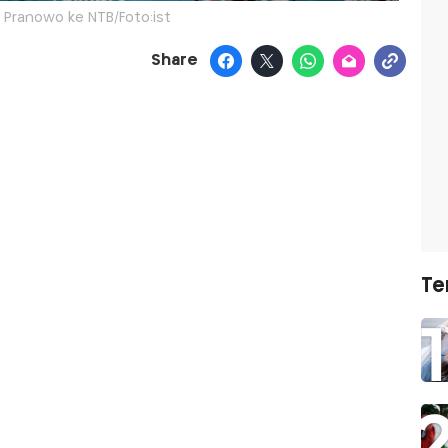
 Pranowo ke NTB/Foto:ist
Share
Te