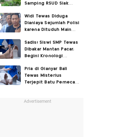
Samping RSUD Siak
Akibat Suntikan
Widi Tewas Diduga
Rocuronium
Dianiaya Sejumlah Polisi
karena Dituduh Main
Judol
Sadis! Siswi SMP Tewas
Dibakar Mantan Pacar,
Begini Kronologi
Lengkapnya
Pria di Gianyar Bali
Tewas Misterius
Terjepit Batu Pemecah
Ombak
Advertisement