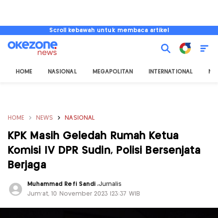
Scroll kebawah untuk membaca artikel
HOME
NASIONAL
MEGAPOLITAN
INTERNATIONAL
NU
HOME
NEWS
NASIONAL
KPK Masih Geledah Rumah Ketua
Komisi IV DPR Sudin, Polisi Bersenjata
Berjaga
Muhammad Refi Sandi
,
Jurnalis
Jum'at, 10 November 2023 |23:37 WIB