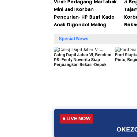
Viral! Pedagang Martabak
3 Beg
Mini Jadi Korban
Tajam
Pencurian, HP Buat Kado
Korba
Anak Digondol Maling
Beka
LIVE NOW
OKEZO