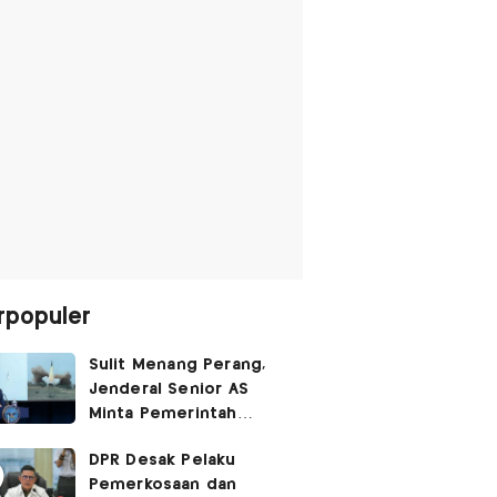
rpopuler
Sulit Menang Perang,
Jenderal Senior AS
Minta Pemerintah
Trump Cari Jalan Damai
DPR Desak Pelaku
Lawan Iran
Pemerkosaan dan