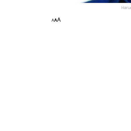
Harun
A
A
A