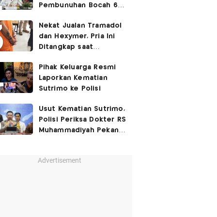
Pembunuhan Bocah 6
Tahun di Tapsel
Nekat Jualan Tramadol
Dihukum Seumur Hidup
dan Hexymer, Pria Ini
Ditangkap saat
Transaksi di Parkiran
Pihak Keluarga Resmi
Laporkan Kematian
Sutrimo ke Polisi
Usut Kematian Sutrimo,
Polisi Periksa Dokter RS
Muhammadiyah Pekan
Depan
Advertisement