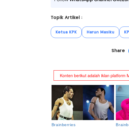
Topik Artikel :
Ketua KPK
Harun Masiku
K
Share