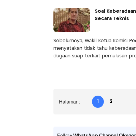
Soal Keberadaan 
Secara Teknis
Sebelumnya, Wakil Ketua Komisi P
menyatakan tidak tahu keberadaan 
dugaan suap terkait pemulusan pro
Halaman:
1
2
Follow
WhatsApp Channel Okezo