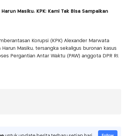
Harun Masiku, KPK: Kami Tak Bisa Sampaikan
emberantasan Korupsi (KPK) Alexander Marwata
Harun Masiku, tersangka sekaligus buronan kasus
ses Pergantian Antar Waktu (PAW) anggota DPR RI.
ne
untuk update berita terbaru setiap hari
Follow