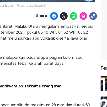
u Erupsi (Foto: Ist/okezone)
Share
a Barat, Maluku Utara mengalami empat kali erupsi
eptember 2024, pukul 03.40 WIT, 04.32 WIT, 05.22
ihat meluncurkan abu vulkanik disertai lava pijar
e melaporkan pada erupsi pagi ini kolom abu
ntensitas tebal ke arah barat daya.
Te
Sandiwara AS Terkait Perang Iran
 dengan amplitudo maksimum 28 mm dan durasi 69