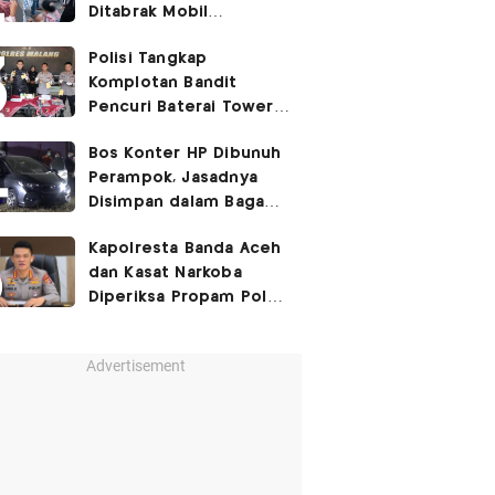
Ditabrak Mobil
Kapolsek
Polisi Tangkap
Komplotan Bandit
Pencuri Baterai Tower,
Kerugian Capai Rp432
Bos Konter HP Dibunuh
Juta
Perampok, Jasadnya
Disimpan dalam Bagasi
Honda Jazz
Kapolresta Banda Aceh
dan Kasat Narkoba
Diperiksa Propam Polri,
Ada Apa?
Advertisement