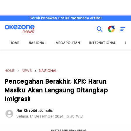
Scroll kebawah untuk membaca artikel
HOME
NASIONAL
MEGAPOLITAN
INTERNATIONAL
NU
HOME
NEWS
NASIONAL
Pencegahan Berakhir, KPK: Harun
Masiku Akan Langsung Ditangkap
Imigrasi!
Nur Khabibi
,
Jurnalis
Selasa, 17 Desember 2024 |18:30 WIB