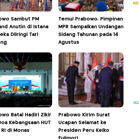
owo Sambut PM
Temui Prabowo, Pimpinan
and Anutin di Istana
MPR Sampaikan Undangan
ka Diiringi Tari
Sidang Tahunan pada 14
ong
Agustus
wo Batal Hadiri Zikir
Prabowo Kirim Surat
Doa Kebangsaan HUT
Ucapan Selamat ke
 RI di Monas
Presiden Peru Keiko
Fujimori