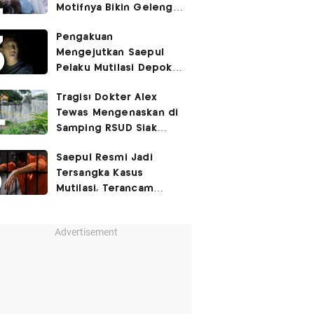
Motifnya Bikin Geleng
Kepala
Pengakuan
Mengejutkan Saepul
Pelaku Mutilasi Depok:
Murka Digerayangi
Tragis! Dokter Alex
Korban di Kontrakan
Tewas Mengenaskan di
Samping RSUD Siak
Akibat Suntikan
Saepul Resmi Jadi
Rocuronium
Tersangka Kasus
Mutilasi, Terancam
Penjara Seumur Hidup!
Advertisement