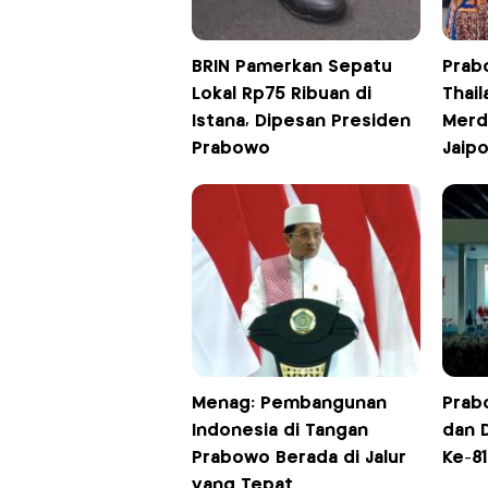
BRIN Pamerkan Sepatu
Prab
Lokal Rp75 Ribuan di
Thail
Istana, Dipesan Presiden
Merde
Prabowo
Jaip
Menag: Pembangunan
Prabo
Indonesia di Tangan
dan 
Prabowo Berada di Jalur
Ke-81
yang Tepat