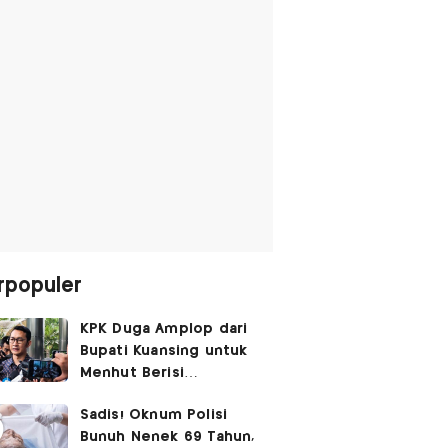
rpopuler
KPK Duga Amplop dari
Bupati Kuansing untuk
Menhut Berisi
SGD14.000,
Sadis! Oknum Polisi
Pengembaliannya
Bunuh Nenek 69 Tahun,
Belum Utuh