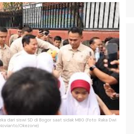
 dari siswi SD di Bogor saat sidak MBG (Foto: Raka Dwi
Novianto/Okezone)