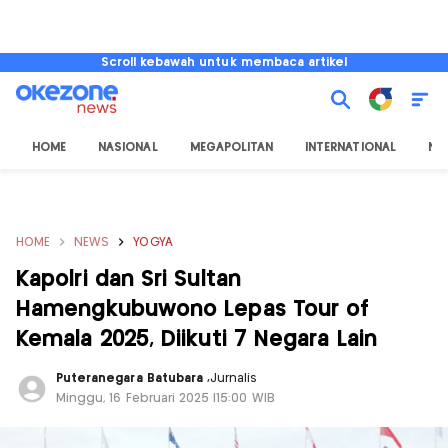
Scroll kebawah untuk membaca artikel
HOME
NASIONAL
MEGAPOLITAN
INTERNATIONAL
NU
HOME
NEWS
YOGYA
Kapolri dan Sri Sultan
Hamengkubuwono Lepas Tour of
Kemala 2025, Diikuti 7 Negara Lain
Puteranegara Batubara
,
Jurnalis
Minggu, 16 Februari 2025 |15:00 WIB