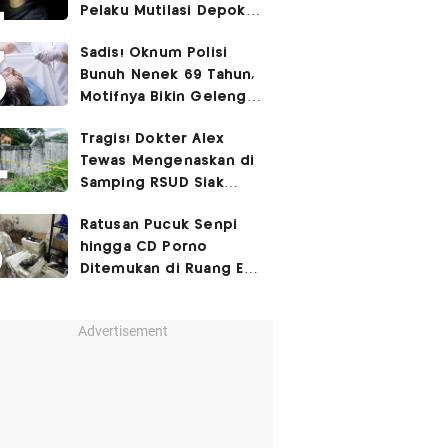
Pelaku Mutilasi Depok:
Murka Digerayangi
Sadis! Oknum Polisi
Korban di Kontrakan
Bunuh Nenek 69 Tahun,
Motifnya Bikin Geleng
Kepala
Tragis! Dokter Alex
Tewas Mengenaskan di
Samping RSUD Siak
Akibat Suntikan
Ratusan Pucuk Senpi
Rocuronium
hingga CD Porno
Ditemukan di Ruang Eks
Ketua Yayasan Sekolah
Advertisement