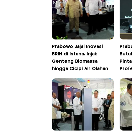
Prabowo Jajal Inovasi
Prab
BRIN di Istana, Injak
Butu
Genteng Biomassa
Pinta
hingga Cicipi Air Olahan
Prof