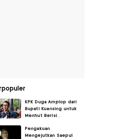
rpopuler
KPK Duga Amplop dari
Bupati Kuansing untuk
Menhut Berisi
SGD14.000,
Pengakuan
Pengembaliannya
Mengejutkan Saepul
Belum Utuh