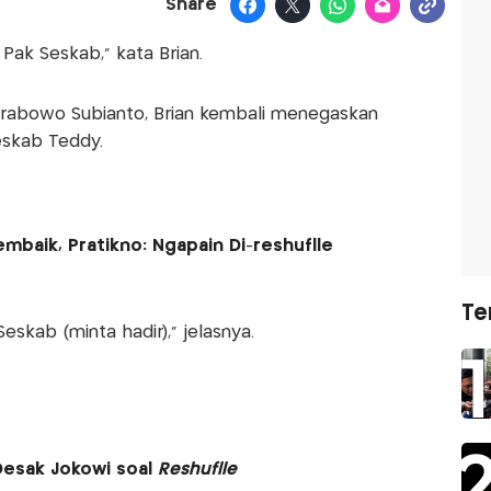
Share
 Pak Seskab," kata Brian.
Prabowo Subianto, Brian kembali menegaskan
eskab Teddy.
mbaik, Pratikno: Ngapain Di-reshuflle
Te
skab (minta hadir)," jelasnya.
 Desak Jokowi soal
Reshuflle