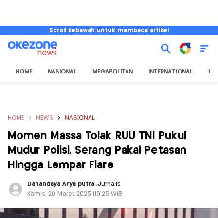
Scroll kebawah untuk membaca artikel
HOME
NASIONAL
MEGAPOLITAN
INTERNATIONAL
NU
HOME
NEWS
NASIONAL
Momen Massa Tolak RUU TNI Pukul
Mudur Polisi, Serang Pakai Petasan
Hingga Lempar Flare
Danandaya Arya putra
,
Jurnalis
Kamis, 20 Maret 2025 |19:25 WIB