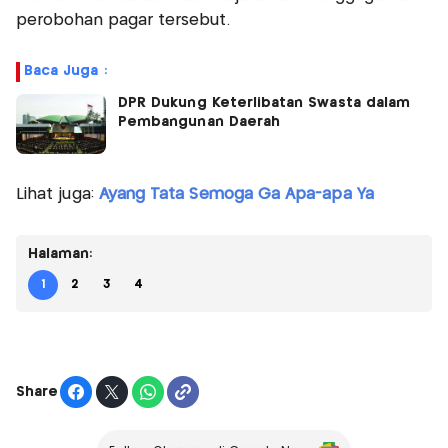
perobohan pagar tersebut.
Baca Juga :
DPR Dukung Keterlibatan Swasta dalam
Pembangunan Daerah
Lihat juga:
Ayang Tata Semoga Ga Apa-apa Ya
Halaman:
1
2
3
4
Share