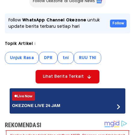
Follow Okezone di Google News
Follow
WhatsApp Channel Okezone
untuk
Follow
update berita terbaru setiap hari
Topik Artikel :
Unjuk Rasa
DPR
tni
RUU TNI
Lihat Berita Terkait
Live Now
OKEZONE LIVE 24 JAM