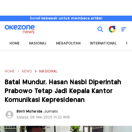
Scroll kebawah untuk membaca artikel
HOME
NASIONAL
MEGAPOLITAN
INTERNATIONAL
NU
HOME
NEWS
NASIONAL
Batal Mundur, Hasan Nasbi Diperintah
Prabowo Tetap Jadi Kepala Kantor
Komunikasi Kepresidenan
Binti Mufarida
,
Jurnalis
Selasa, 06 Mei 2025 |11:23 WIB