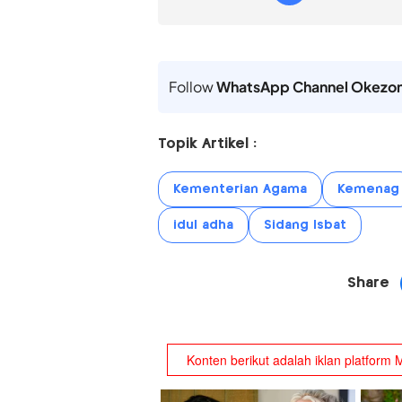
Follow
WhatsApp Channel Okezo
Topik Artikel :
Kementerian Agama
Kemenag
idul adha
Sidang Isbat
Share