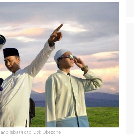
idang isbat/Foto: Dok Okezone