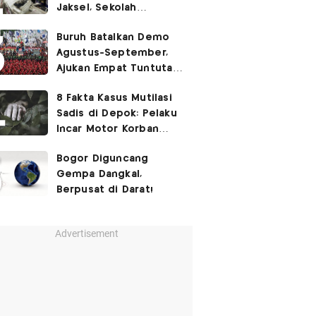
Jaksel, Sekolah
Tegaskan Tak Ada
Buruh Batalkan Demo
Kegiatan Eskul
Agustus-September,
Menembak
Ajukan Empat Tuntutan
ke Pemerintah
8 Fakta Kasus Mutilasi
Sadis di Depok: Pelaku
Incar Motor Korban
hingga Motif Terungkap
Bogor Diguncang
Gempa Dangkal,
Berpusat di Darat!
Advertisement