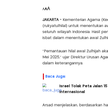
A
A
A
JAKARTA -
Kementerian Agama (Kem
(rukyatulhilal) untuk menentukan awa
seluruh wilayah Indonesia. Hasil p
isbat dalam menentukan awal Zulhij
“Pemantauan hilal awal Zulhijah akan
Mei 2025,” ujar Direktur Urusan Aga
dalam keterangannya.
Baca Juga:
Israel Tolak Peta Jalan 
Internasional
Arsad menjelaskan, berdasarkan ha