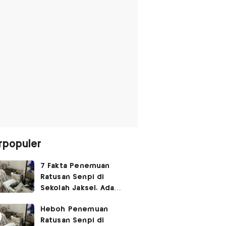
rpopuler
7 Fakta Penemuan
Ratusan Senpi di
Sekolah Jaksel, Ada
Dugaan Narkoba hingga
Heboh Penemuan
Ruang Bunker
Ratusan Senpi di