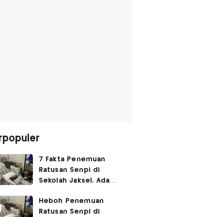
rpopuler
7 Fakta Penemuan
Ratusan Senpi di
Sekolah Jaksel, Ada
Dugaan Narkoba hingga
Heboh Penemuan
Ruang Bunker
Ratusan Senpi di