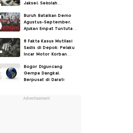
Jaksel, Sekolah
Tegaskan Tak Ada
Buruh Batalkan Demo
Kegiatan Eskul
Agustus-September,
Menembak
Ajukan Empat Tuntutan
ke Pemerintah
8 Fakta Kasus Mutilasi
Sadis di Depok: Pelaku
Incar Motor Korban
hingga Motif Terungkap
Bogor Diguncang
Gempa Dangkal,
Berpusat di Darat!
Advertisement