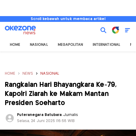
Scroll kebawah untuk membaca artikel
HOME
NASIONAL
MEGAPOLITAN
INTERNATIONAL
NU
HOME
NEWS
NASIONAL
Rangkaian Hari Bhayangkara Ke-79,
Kapolri Ziarah ke Makam Mantan
Presiden Soeharto
Puteranegara Batubara
,
Jurnalis
Selasa, 24 Juni 2025 |16:58 WIB