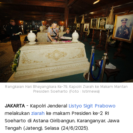
Rangkaian Hari Bhayangkara Ke-79, Kapolri Ziarah ke Makam Mantan
Presiden Soeharto (Foto : Istimewa)
JAKARTA
- Kapolri Jenderal
Listyo Sigit Prabowo
melakukan
ziarah
ke makam Presiden ke-2 RI
Soeharto di Astana Giribangun, Karanganyar, Jawa
Tengah (Jateng), Selasa (24/6/2025).