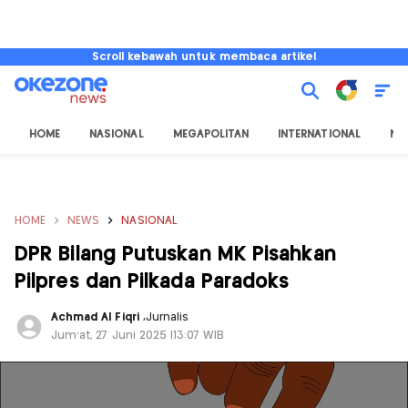
Scroll kebawah untuk membaca artikel
HOME
NASIONAL
MEGAPOLITAN
INTERNATIONAL
NU
HOME
NEWS
NASIONAL
DPR Bilang Putuskan MK Pisahkan
Pilpres dan Pilkada Paradoks
Achmad Al Fiqri
,
Jurnalis
Jum'at, 27 Juni 2025 |13:07 WIB