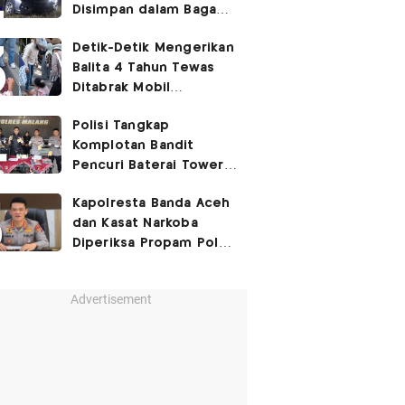
Disimpan dalam Bagasi
Honda Jazz
Detik-Detik Mengerikan
Balita 4 Tahun Tewas
Ditabrak Mobil
Kapolsek
Polisi Tangkap
Komplotan Bandit
Pencuri Baterai Tower,
Kerugian Capai Rp432
Kapolresta Banda Aceh
Juta
dan Kasat Narkoba
Diperiksa Propam Polri,
Ada Apa?
Advertisement