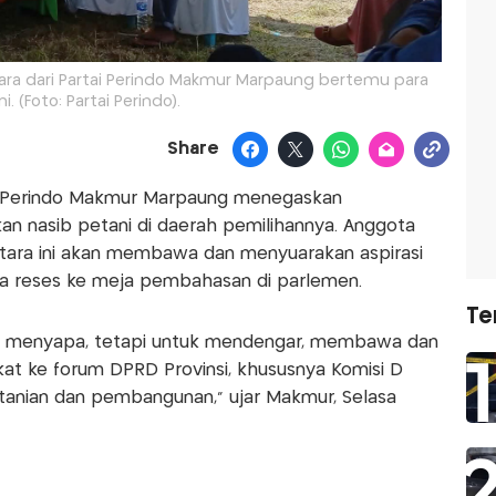
ra dari Partai Perindo Makmur Marpaung bertemu para
i. (Foto: Partai Perindo).
Share
ai Perindo Makmur Marpaung menegaskan
 nasib petani di daerah pemilihannya. Anggota
Utara ini akan membawa dan menyuarakan aspirasi
ma reses ke meja pembahasan di parlemen.
Te
uk menyapa, tetapi untuk mendengar, membawa dan
at ke forum DPRD Provinsi, khususnya Komisi D
rtanian dan pembangunan," ujar Makmur, Selasa