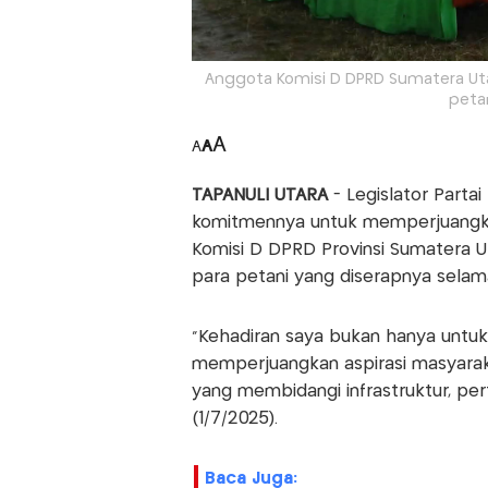
Anggota Komisi D DPRD Sumatera Uta
petan
A
A
A
TAPANULI UTARA
- Legislator Part
komitmennya untuk memperjuangkan
Komisi D DPRD Provinsi Sumatera 
para petani yang diserapnya sela
“Kehadiran saya bukan hanya unt
memperjuangkan aspirasi masyarak
yang membidangi infrastruktur, pe
(1/7/2025).
Baca Juga: