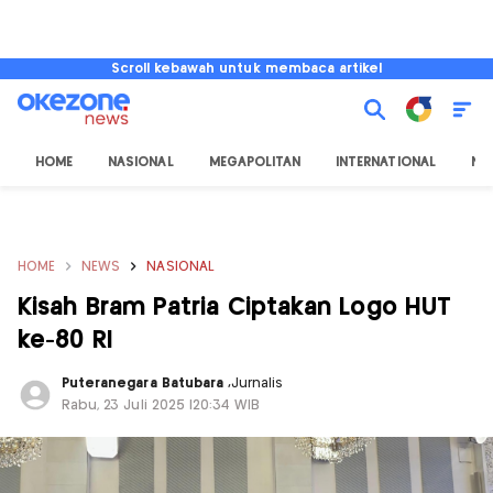
Scroll kebawah untuk membaca artikel
HOME
NASIONAL
MEGAPOLITAN
INTERNATIONAL
NU
HOME
NEWS
NASIONAL
Kisah Bram Patria Ciptakan Logo HUT
ke-80 RI
Puteranegara Batubara
,
Jurnalis
Rabu, 23 Juli 2025 |20:34 WIB