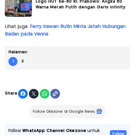
Logo HUT Ke-80 RI, Prabowo: Angka 80
Warna Merah Putih dengan Garis Infinity
Lihat juga:
Ferry Irawan Rutin Minta Jatah Hubungan
Badan pada Venna
Halaman:
1
2
Share
Follow Okezone di Google News
Follow
WhatsApp Channel Okezone
untuk
Follow