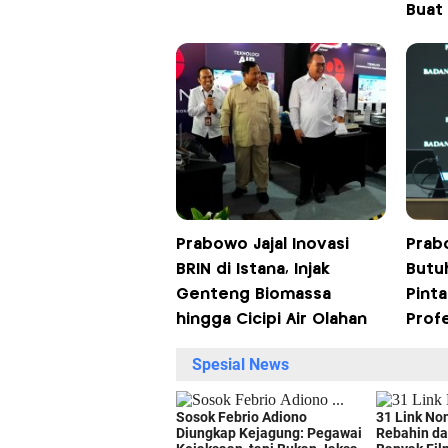
Buat
Prabowo Jajal Inovasi
Prab
BRIN di Istana, Injak
Butu
Genteng Biomassa
Pinta
hingga Cicipi Air Olahan
Prof