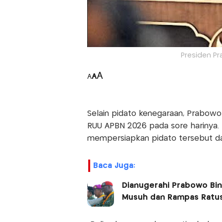
Presiden Pr
A
A
A
Selain pidato kenegaraan, Prabow
RUU APBN 2026 pada sore harinya
mempersiapkan pidato tersebut dal
Baca Juga:
Dianugerahi Prabowo Binta
Musuh dan Rampas Ratus