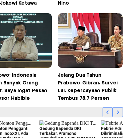
 Jokowi Ketawa
Nino
owo: Indonesia
Jelang Dua Tahun
h Banyak Orang
Prabowo-Gibran, Survei
r, Saya Ingat Pesan
LSI: Kepercayaan Publik
esor Habibie
Tembus 78,7 Persen