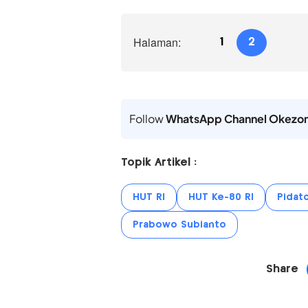
Halaman:
1
2
Follow
WhatsApp Channel Okezo
Topik Artikel :
HUT RI
HUT Ke-80 RI
Pidat
Prabowo Subianto
Share