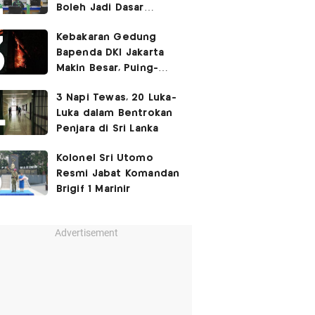
Boleh Jadi Dasar
Perbedaan Kualitas
Kebakaran Gedung
Layanan Kesehatan
Bapenda DKI Jakarta
Makin Besar, Puing-
Puing Berjatuhan
3 Napi Tewas, 20 Luka-
Luka dalam Bentrokan
Penjara di Sri Lanka
Kolonel Sri Utomo
Resmi Jabat Komandan
Brigif 1 Marinir
Advertisement