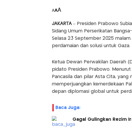
A
A
A
JAKARTA
– Presiden Prabowo Subi
Sidang Umum Perserikatan Bangsa-B
Selasa 23 September 2025 malam. 
perdamaian dan solusi untuk Gaza.
Ketua Dewan Perwakilan Daerah (DP
pidato Presiden Prabowo. Menurut Su
Pancasila dan pilar Asta Cita, yan
memperjuangkan kemerdekaan Pales
depan diplomasi global untuk perd
Baca Juga:
Gagal Gulingkan Rezim I