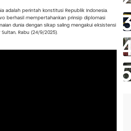
a adalah perintah konstitusi Republik Indonesia.
wo berhasil mempertahankan prinsip diplomasi
ian dunia dengan sikap saling mengakui eksistensi
 Sultan, Rabu (24/9/2025).