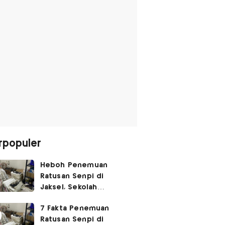
rpopuler
Heboh Penemuan
Ratusan Senpi di
Jaksel, Sekolah
Tegaskan Tak Ada
7 Fakta Penemuan
Kegiatan Eskul
Ratusan Senpi di
Menembak