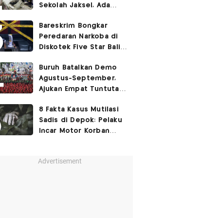
Sekolah Jaksel, Ada
Dugaan Narkoba hingga
Bareskrim Bongkar
Ruang Bunker
Peredaran Narkoba di
Diskotek Five Star Bali,
Ini Penampakannya!
Buruh Batalkan Demo
Agustus-September,
Ajukan Empat Tuntutan
ke Pemerintah
8 Fakta Kasus Mutilasi
Sadis di Depok: Pelaku
Incar Motor Korban
hingga Motif Terungkap
Advertisement