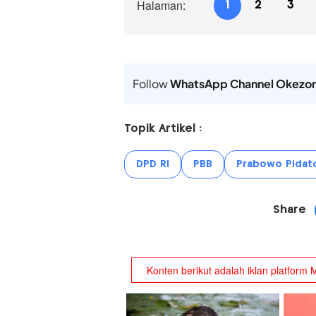
Halaman:
1
2
3
Follow
WhatsApp Channel Okezo
Topik Artikel :
DPD RI
PBB
Prabowo Pidato
Share