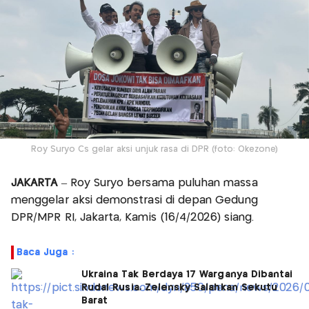
Roy Suryo Cs gelar aksi unjuk rasa di DPR (foto: Okezone)
JAKARTA
– Roy Suryo bersama puluhan massa
menggelar aksi demonstrasi di depan Gedung
DPR/MPR RI, Jakarta, Kamis (16/4/2026) siang.
Baca Juga :
Ukraina Tak Berdaya 17 Warganya Dibantai
Rudal Rusia, Zelensky Salahkan Sekutu
Barat