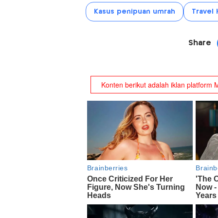
Kasus penipuan umrah
Travel 
Share