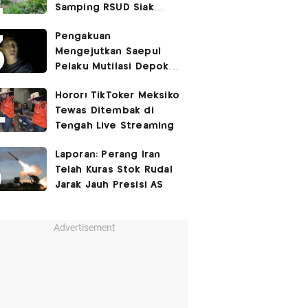
Samping RSUD Siak
Akibat Suntikan
Pengakuan
Rocuronium
Mengejutkan Saepul
Pelaku Mutilasi Depok:
Murka Digerayangi
Horor! TikToker Meksiko
Korban di Kontrakan
Tewas Ditembak di
Tengah Live Streaming
Laporan: Perang Iran
Telah Kuras Stok Rudal
Jarak Jauh Presisi AS
Advertisement