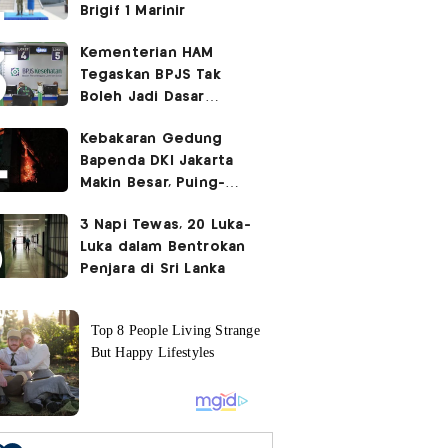
Brigif 1 Marinir
Kementerian HAM
Tegaskan BPJS Tak
Boleh Jadi Dasar
Perbedaan Kualitas
Kebakaran Gedung
Layanan Kesehatan
Bapenda DKI Jakarta
Makin Besar, Puing-
Puing Berjatuhan
3 Napi Tewas, 20 Luka-
Luka dalam Bentrokan
Penjara di Sri Lanka