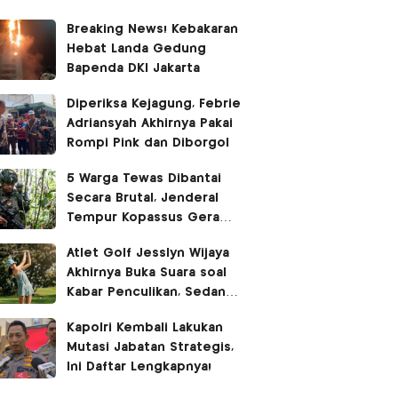
Breaking News! Kebakaran
Hebat Landa Gedung
Bapenda DKI Jakarta
Diperiksa Kejagung, Febrie
Adriansyah Akhirnya Pakai
Rompi Pink dan Diborgol
5 Warga Tewas Dibantai
Secara Brutal, Jenderal
Tempur Kopassus Geram
Turun Tangan Kejar KKB
Atlet Golf Jesslyn Wijaya
Akhirnya Buka Suara soal
Kabar Penculikan, Sedang
Liburan di Bangkok
Kapolri Kembali Lakukan
Mutasi Jabatan Strategis,
Ini Daftar Lengkapnya!