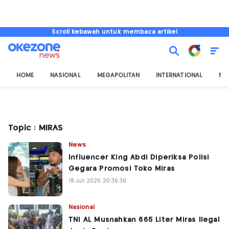
Scroll kebawah untuk membaca artikel
HOME
NASIONAL
MEGAPOLITAN
INTERNATIONAL
NU
Topic : MIRAS
News
Influencer King Abdi Diperiksa Polisi
Gegara Promosi Toko Miras
18 Juli 2025 20:36:36
Nasional
TNI AL Musnahkan 665 Liter Miras Ilegal