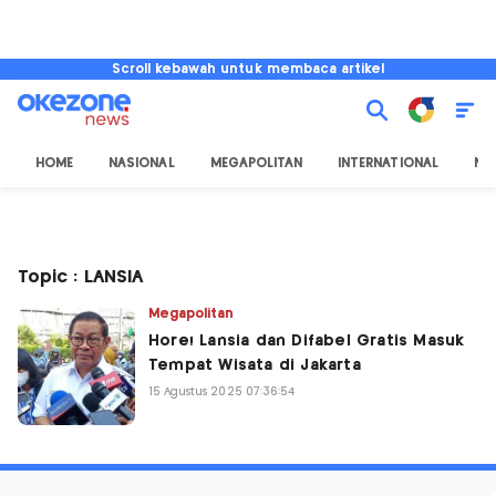
Scroll kebawah untuk membaca artikel
HOME
NASIONAL
MEGAPOLITAN
INTERNATIONAL
NU
Topic : LANSIA
Megapolitan
Hore! Lansia dan Difabel Gratis Masuk
Tempat Wisata di Jakarta
15 Agustus 2025 07:36:54