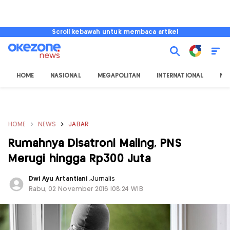
Scroll kebawah untuk membaca artikel
HOME
NASIONAL
MEGAPOLITAN
INTERNATIONAL
NU
HOME
NEWS
JABAR
Rumahnya Disatroni Maling, PNS
Merugi hingga Rp300 Juta
Dwi Ayu Artantiani
,
Jurnalis
Rabu, 02 November 2016 |08:24 WIB