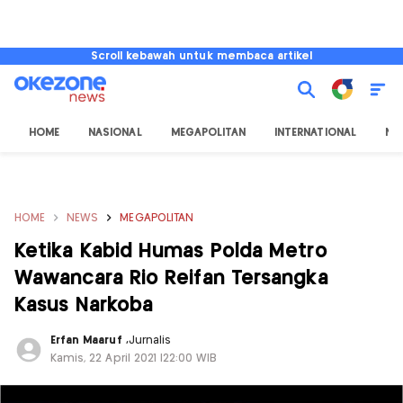
Scroll kebawah untuk membaca artikel
HOME
NASIONAL
MEGAPOLITAN
INTERNATIONAL
NU
HOME
NEWS
MEGAPOLITAN
Ketika Kabid Humas Polda Metro
Wawancara Rio Reifan Tersangka
Kasus Narkoba
Erfan Maaruf
,
Jurnalis
Kamis, 22 April 2021 |22:00 WIB