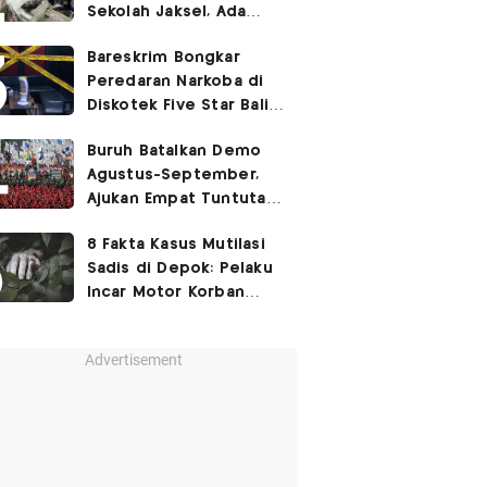
Sekolah Jaksel, Ada
Dugaan Narkoba hingga
Bareskrim Bongkar
Ruang Bunker
Peredaran Narkoba di
Diskotek Five Star Bali,
Ini Penampakannya!
Buruh Batalkan Demo
Agustus-September,
Ajukan Empat Tuntutan
ke Pemerintah
8 Fakta Kasus Mutilasi
Sadis di Depok: Pelaku
Incar Motor Korban
hingga Motif Terungkap
Advertisement