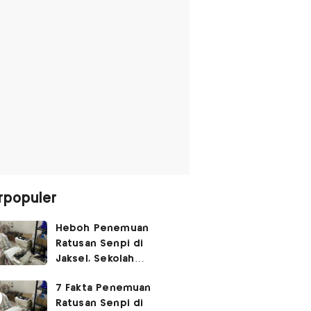
rpopuler
Heboh Penemuan
Ratusan Senpi di
Jaksel, Sekolah
Tegaskan Tak Ada
7 Fakta Penemuan
Kegiatan Eskul
Ratusan Senpi di
Menembak