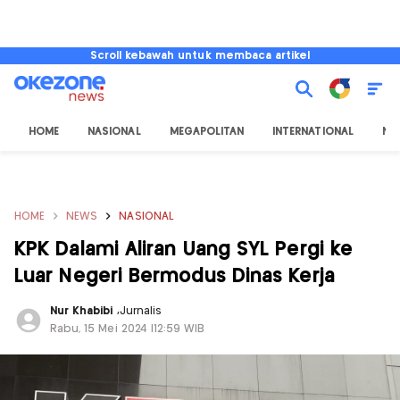
Scroll kebawah untuk membaca artikel
HOME
NASIONAL
MEGAPOLITAN
INTERNATIONAL
NU
HOME
NEWS
NASIONAL
KPK Dalami Aliran Uang SYL Pergi ke
Luar Negeri Bermodus Dinas Kerja
Nur Khabibi
,
Jurnalis
Rabu, 15 Mei 2024 |12:59 WIB