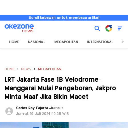
Scroll kebawah untuk membaca artikel
HOME
NASIONAL
MEGAPOLITAN
INTERNATIONAL
NU
HOME
NEWS
MEGAPOLITAN
LRT Jakarta Fase 1B Velodrome-
Manggarai Mulai Pengeboran, Jakpro
Minta Maaf Jika Bikin Macet
Carlos Roy Fajarta
,
Jurnalis
Jum'at, 19 Juli 2024 |10:35 WIB