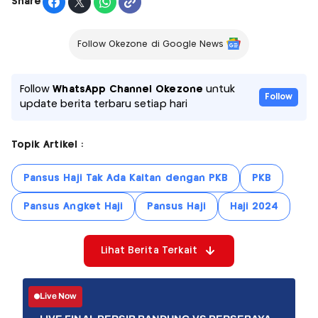
Share
Follow Okezone di Google News
Follow
WhatsApp Channel Okezone
untuk
Follow
update berita terbaru setiap hari
Topik Artikel :
Pansus Haji Tak Ada Kaitan dengan PKB
PKB
Pansus Angket Haji
Pansus Haji
Haji 2024
Lihat Berita Terkait
Live Now